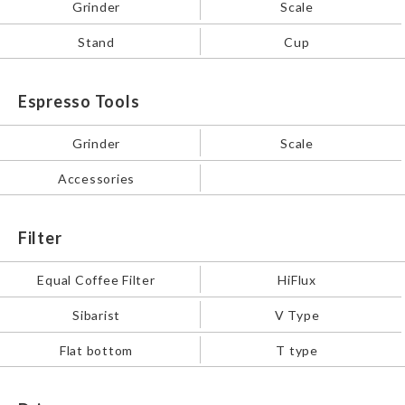
Grinder
Scale
Stand
Cup
Espresso Tools
Grinder
Scale
Accessories
Filter
Equal Coffee Filter
HiFlux
Sibarist
V Type
Flat bottom
T type