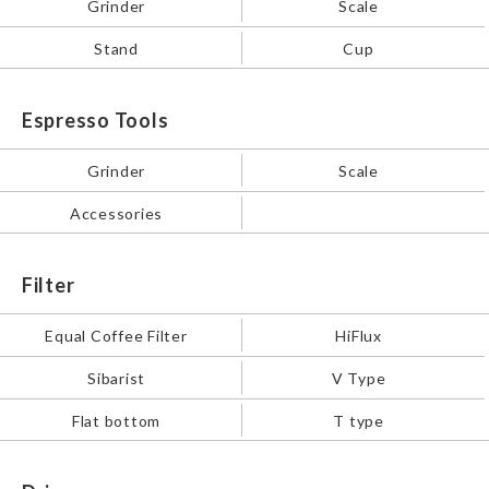
Grinder
Scale
Stand
Cup
Espresso Tools
Grinder
Scale
Accessories
Filter
Equal Coffee Filter
HiFlux
Sibarist
V Type
Flat bottom
T type