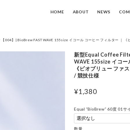
HOME
ABOUT
NEWS
COM
Filter 【004】| BioBrew FAST WAVE 155size イコール コーヒー フィ
新型Equal Coffee Filt
WAVE 155size イ
《ビオブリュー ファス
/ 競技仕様
¥1,380
Equal ”BioBrew” 60度 
数量