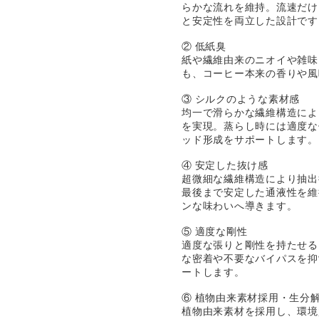
らかな流れを維持。流速だけ
と安定性を両立した設計です
② 低紙臭
紙や繊維由来のニオイや雑味
も、コーヒー本来の香りや風
③ シルクのような素材感
均一で滑らかな繊維構造によ
を実現。蒸らし時には適度な
ッド形成をサポートします。
④ 安定した抜け感
超微細な繊維構造により抽出
最後まで安定した通液性を維
ンな味わいへ導きます。
⑤ 適度な剛性
適度な張りと剛性を持たせる
な密着や不要なバイパスを抑
ートします。
⑥ 植物由来素材採用・生分
植物由来素材を採用し、環境