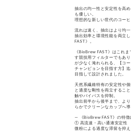
抽出の均一性と安定性を高め
も優しい。
理想的な新しい世代のコーヒ
流れは速く、抽出はより均一
抽出効率と環境性能を両立した
FAST》。
《BioBrew FAST》は
す競技用フィルターでもあり
が少なく淹れられる、【コー
チャンピョンを目指す方】迄
目指して設計されました。
天然系繊維特有の安定性や個
と適度な剛性を両立すること
触やバイパスを抑制。
抽出前半から後半まで、より
らかでクリーンなカップへ導
— 《BioBrew FAST》の特
① 高流速・高い通液安定性
微粉による過度な滞留を抑え