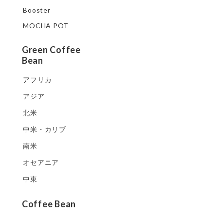
Booster
MOCHA POT
Green Coffee
Bean
アフリカ
アジア
北米
中米・カリブ
南米
オセアニア
中東
Coffee Bean