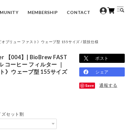
MUNITY
MEMBERSHIP
CONTACT
ルター ｜ 《ビオブリュー ファスト》ウェーブ型 155サイズ / 競技仕様
er 【004】| BioBrew FAST
ポスト
コール コーヒー フィルター ｜
ト》ウェーブ型 155サイズ
シェア
通報する
Save
01サイズセット割