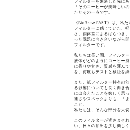
フィルターを通過した先にあ
「そのコーヒーが美味しいの
ただその一点です。
《BioBrew FAST》は
フィルターに感じていた、軽
さ、個体差によるばらつき、
った課題に向き合いながら開
フィルターです。
私たちは長い間、フィルター
液体がどのようにコーヒー層
に香りや甘さ、質感を運んで
を、何度もテストと検証を繰
また、紙フィルター特有の匂
る影響についても長く向き合
に出会えたことを嬉しく思っ
速さやスペックよりも、「ま
こと。
私たちは、そんな部分を大切
このフィルターが皆さまそれ
い、日々の抽出を少し楽しく