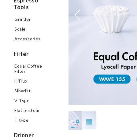
Espresso
Tools
Grinder
Scale
Accessories
Filter
Equal Coffee
Filter
HiFlux
Sibarist
V Type
Flat bottom
T type
Dripper