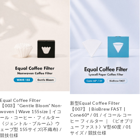
Equal Coffee Filter
新型Equal Coffee Filter
【003】”Gentle Bloom” Non-
【007】 | BioBrew FAST |
woven | Wave 155size | イコ
Cone60° / 01 / イコール コー
ール・コーヒー・フィルター
ヒー フィルター ｜ 《ビオブリ
《ジェントル・ブルーム》ウ
ュー ファスト》V型60度 / 01
ェーブ型 155サイズ(不織布) /
サイズ / 競技仕様
競技仕様