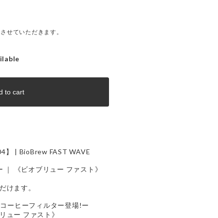
とさせていただきます。
ilable
 to cart
004】 | BioBrew FAST WAVE
ー ｜ 《ビオブリュー ファスト》
だけます。
新しいコーヒーフィルター登場!ー
リュー ファスト》